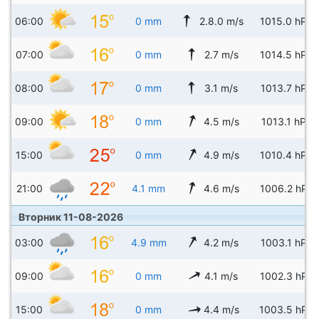
06:00
0 mm
2.8.0 m/s
1015.0 hPa
07:00
0 mm
2.7 m/s
1014.5 hPa
08:00
0 mm
3.1 m/s
1013.7 hPa
09:00
0 mm
4.5 m/s
1013.1 hPa
15:00
0 mm
4.9 m/s
1010.4 hPa
21:00
4.1 mm
4.6 m/s
1006.2 hPa
Вторник 11-08-2026
03:00
4.9 mm
4.2 m/s
1003.1 hPa
09:00
0 mm
4.1 m/s
1002.3 hPa
15:00
0 mm
4.4 m/s
1003.5 hPa