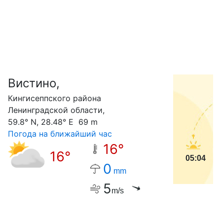
Вистино,
С
Кингисеппского района
Ленинградской области,
59.8° N, 28.48° E 69 m
Погода на ближайший час
16°
16°
05:04
0
mm
5
m/s