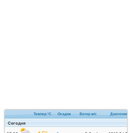
Темпер.°C
Осадки
Ветер м/с
Давление
Сегодня