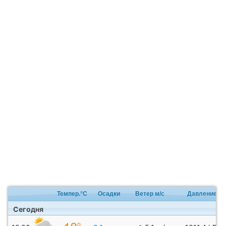
Темпер.°C
Осадки
Ветер м/с
Давление
Сегодня