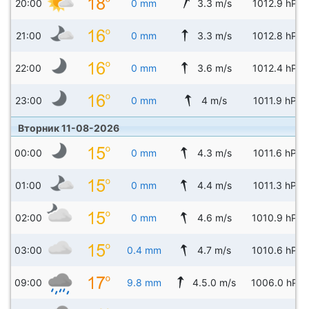
20:00
0 mm
3.3 m/s
1012.9 hPa
21:00
0 mm
3.3 m/s
1012.8 hPa
22:00
0 mm
3.6 m/s
1012.4 hPa
23:00
0 mm
4 m/s
1011.9 hPa
Вторник 11-08-2026
00:00
0 mm
4.3 m/s
1011.6 hPa
01:00
0 mm
4.4 m/s
1011.3 hPa
02:00
0 mm
4.6 m/s
1010.9 hPa
03:00
0.4 mm
4.7 m/s
1010.6 hPa
09:00
9.8 mm
4.5.0 m/s
1006.0 hPa