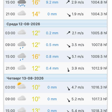
15:00
9.2 mm
2.9 m/s
1004.8 hPa
21:00
0 mm
1.9 m/s
1004.3 hPa
Среда 12-08-2026
03:00
0.2 mm
2.1 m/s
1005.8 hPa
09:00
0.5 mm
3.5 m/s
1007.8 hPa
15:00
0.8 mm
5.1 m/s
1009.5 hPa
21:00
0.4 mm
3.9 m/s
1012.9 hPa
Четверг 13-08-2026
03:00
0 mm
4.7 m/s
1016.3 hPa
09:00
0 mm
5.2 m/s
1017.3 hPa
15:00
0 mm
5.4 m/s
1018.3 hPa