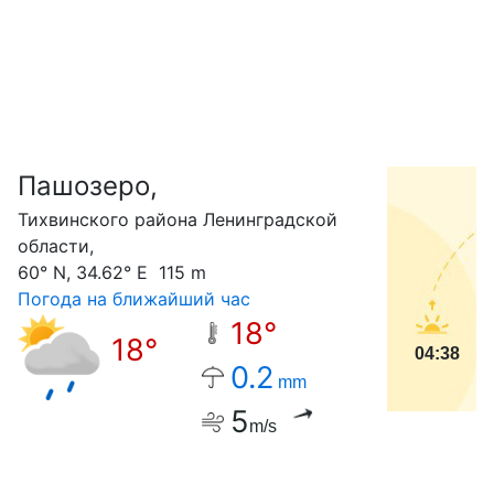
Пашозеро,
С
Тихвинского района Ленинградской
области,
60° N, 34.62° E 115 m
Погода на ближайший час
18°
18°
04:38
0.2
mm
5
m/s